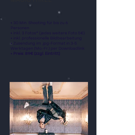
MAGIC THREE
• 30 Min. Shooting für bis zu 6
Personen
• inkl. 3 Fotos* (jedes weitere Foto 5€)
• inkl. professionelle Bildbearbeitung
• Zusendung im .jpg-Format in 3-5
Werktagen (Mo.-Fr.) per Downloadlink
•
Preis: 89€ (zzgl. Eintritt)