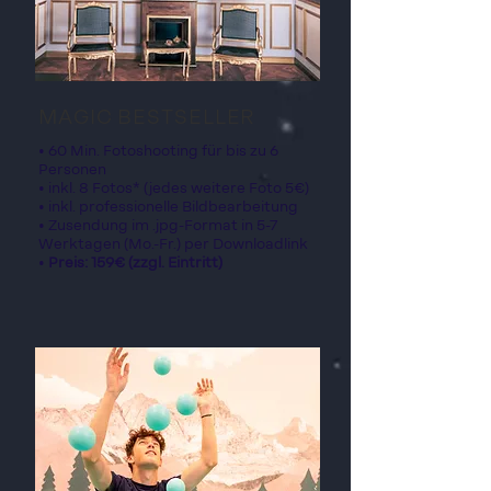
MAGIC BESTSELLER
• 60 Min. Fotoshooting für bis zu 6
Personen
• inkl. 8 Fotos* (jedes weitere Foto 5€)
• inkl. professionelle Bildbearbeitung
• Zusendung im .jpg-Format in 5-7
Werktagen (Mo.-Fr.) per Downloadlink
•
Preis: 159€ (zzgl. Eintritt)