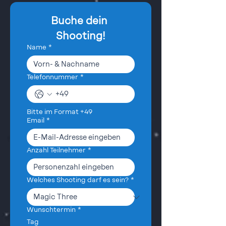
Buche dein 
Shooting!
Name
*
Telefonnummer
*
Bitte im Format +49 
Email
*
Anzahl Teilnehmer
*
Welches Shooting darf es sein?
*
Wunschtermin
*
Tag