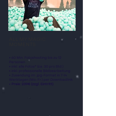
ALL MY MAGIC
MOMENTS
• 60 Min. Fotoshooting bis zu 12
Personen
• inkl. alle Fotos* (ca. 30 pro Std.)
•
inkl. professionelle Bildbearbeitung
• Zusendung im .jpg-Format in 7-14
Werktagen (Mo.-Fr.) per Downloadlink
•
Preis: 239€ (zzgl. Eintritt)