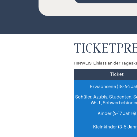
TICKETPRE
HINWEIS: Einlass a
n der Tagesk
Ticket
Erwachsene (18-64 Jah
Schüler, Azubis, Studenten, S
65 J., Schwerbehinde
Kinder (6-17 Jahre)
Kleinkinder (3-5 Jahr