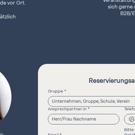
Veranstaltun
de vor Ort.
sich gerne
B2B/E
ätzlich
Reservierungsa
Gruppe
*
Ansprechpartner:in
*
Tele
in
Email
*
Gesc