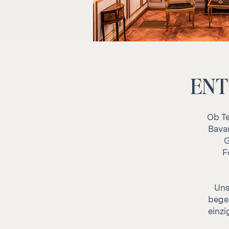
ENT
Ob Te
Bavar
G
F
Uns
begei
einzi