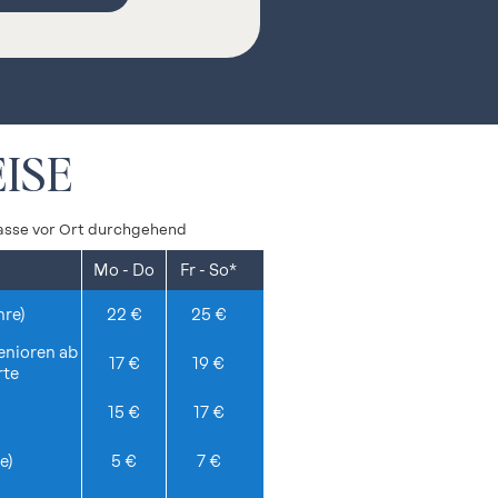
ISE
asse vor Ort durchgehend
Mo - Do
Fr - So*
re)
22 €
25 €
enioren ab
17 €
19 €
rte
15 €
17 €
e)
5 €
7 €