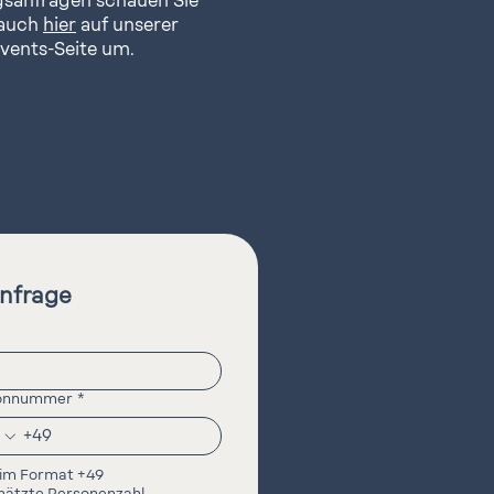
gsanfragen schauen Sie
 auch
hier
auf unserer
vents-Seite um.
nfrage
fonnummer
*
Bitte im Format +49 
hätzte Personenzahl