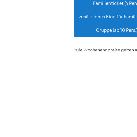
Familienticket (4 Pers
zusätzliches Kind für Famil
Gruppe (ab 10 Pers.
*Die Wochenendpreise gelten au