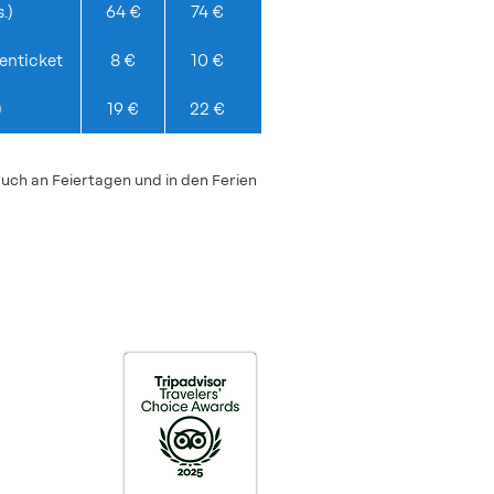
.)
64 €
74 €
ienticket
8 €
10 €
)
19 €
22 €
ch an Feiertagen und in den Ferien