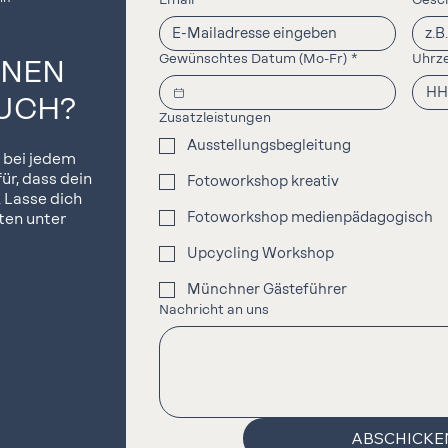
Gewünschtes Datum (Mo-Fr)
*
Uhrze
INEN
UCH?
Zusatzleistungen
Ausstellungsbegleitung
r bei jedem
ür, dass dein
Fotoworkshop kreativ
 Lasse dich
Fotoworkshop medienpädagogisch
ten unter
Upcycling Workshop
Münchner Gästeführer
Nachricht an uns
ABSCHICKE