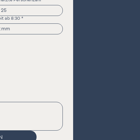
it ab 8:30
*
:
N