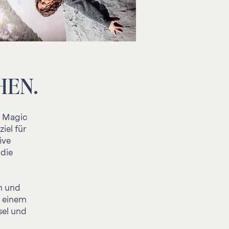
HEN.
s Magic
iel für
ive
die
n und
u einem
sel und