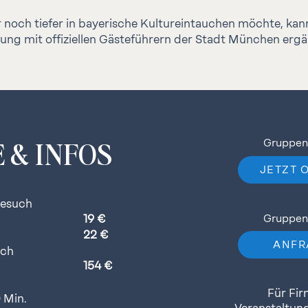
 noch tiefer in bayerische Kultureintauchen möchte, kan
ung mit offiziellen Gästeführern der Stadt München erg
 & INFOS
Gruppenb
JETZT 
besuch
19 €
Gruppenb
22 €
ANFR
rch
154 €
Für Fi
 Min.